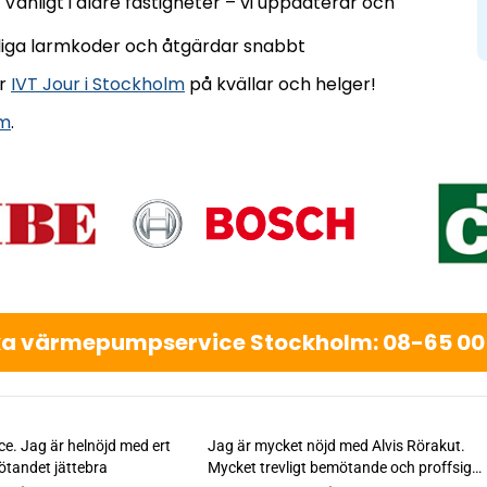
Vanligt i äldre fastigheter – vi uppdaterar och
nliga larmkoder och åtgärdar snabbt
er
IVT Jour i Stockholm
på kvällar och helger!
lm
.
a värmepumpservice Stockholm: 08-65 00