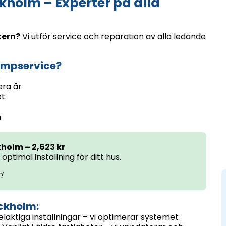
olm – Experter på alla
tern?
Vi utför service och reparation av alla ledande
umpservice?
%
era år
et
n
olm – 2,623 kr
ptimal inställning för ditt hus.
!
ckholm:
laktiga inställningar – vi optimerar systemet