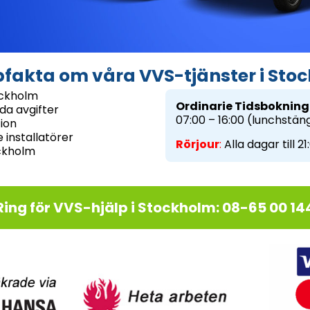
fakta om våra VVS-tjänster i Sto
ockholm
Ordinarie Tidsbokning 
da avgifter
07:00 – 16:00 (lunchstäng
tion
 installatörer
Rörjour
:
Alla dagar till 21
ockholm
Ring för VVS-hjälp i Stockholm: 08-65 00 14