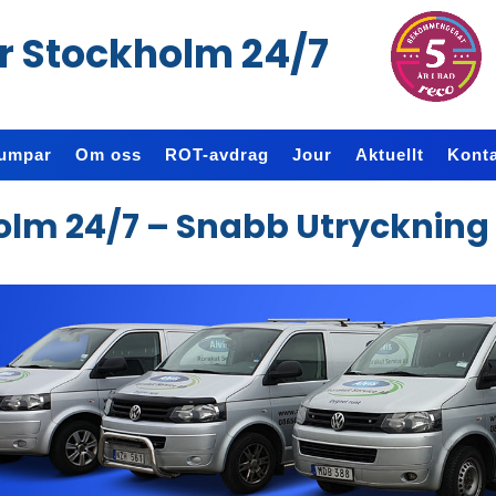
r Stockholm 24/7
umpar
Om oss
ROT-avdrag
Jour
Aktuellt
Konta
lm 24/7 – Snabb Utryckning &