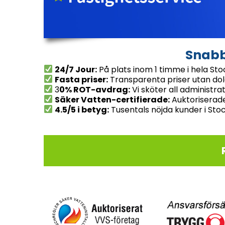
Snabb
24/7 Jour:
På plats inom 1 timme i hela St
Fasta priser:
Transparenta priser utan dol
3
0% ROT-avdrag:
Vi sköter all administra
Säker Vatten-certifierade:
Auktoriserade
4.5/5 i betyg:
Tusentals nöjda kunder i St