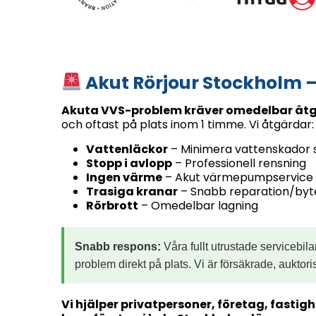
Akut Rörjour Stockholm –
Akuta VVS-problem kräver omedelbar åtg
och oftast på plats inom 1 timme. Vi åtgärdar:
Vattenläckor
– Minimera vattenskador
Stopp i avlopp
– Professionell rensning
Ingen värme
– Akut värmepumpservice
Trasiga kranar
– Snabb reparation/byt
Rörbrott
– Omedelbar lagning
Snabb respons:
Våra fullt utrustade servicebilar
problem direkt på plats. Vi är försäkrade, auktori
Vi hjälper privatpersoner, företag, fasti