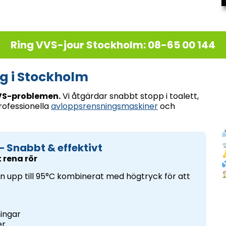
Ring VVS-jour Stockholm: 08-65 00 144
g i Stockholm
VVS-problemen.
Vi åtgärdar snabbt stopp i toalett,
rofessionella
avloppsrensningsmaskiner
och
– Snabbt & effektivt
 rena rör
 upp till 95°C kombinerat med högtryck för att
ingar
er