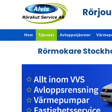
Rörjou
Hem
Tjänster
Avloppstjänster
Värmep
Rörmokare Stockho