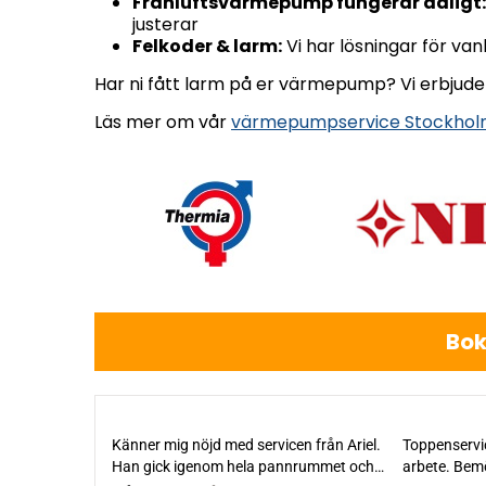
Frånluftsvärmepump fungerar dåligt:
justerar
Felkoder & larm:
Vi har lösningar för va
Har ni fått larm på er värmepump? Vi erbjud
Läs mer om vår
värmepumpservice Stockho
Bok