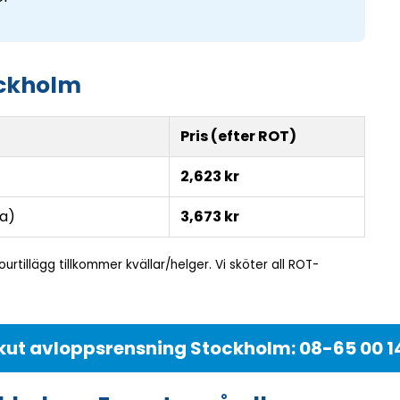
ockholm
Pris (efter ROT)
2,623 kr
ta)
3,673 kr
ourtillägg tillkommer kvällar/helger. Vi sköter all ROT-
kut avloppsrensning Stockholm: 08-65 00 1