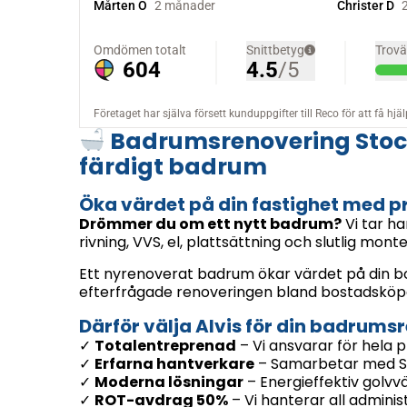
Badrumsrenovering Stockh
färdigt badrum
Öka värdet på din fastighet med p
Drömmer du om ett nytt badrum?
Vi tar ha
rivning, VVS, el, plattsättning och slutlig monte
Ett nyrenoverat badrum ökar värdet på din bo
efterfrågade renoveringen bland bostadsköpa
Därför välja Alvis för din badrums
✓
Totalentreprenad
– Vi ansvarar för hela p
✓
Erfarna hantverkare
– Samarbetar med St
✓
Moderna lösningar
– Energieffektiv golvv
✓
ROT-avdrag 50%
– Vi hanterar all adminis