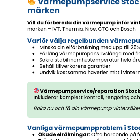
Värmepumpservice Stockh
märken
Vill du förbereda din värmepump inför vin
märken – IVT, Thermia, Nibe, CTC och Bosch.
Varför välja regelbunden värmep
Minska din elförbrukning med upp till 25
Förläng värmepumpens livslängd med fl
Säkra stabil inomhustemperatur hela år
Behåll tillverkarens garantier
Undvik kostsamma haverier mitt i vinter
Värmepumpservice/reparation Stockh
Inkluderar komplett kontroll, rengöring och o
Boka nu och få din värmepump vintersäker
Vanliga värmepumpproblem i Sto
Ökade elräkningar:
Ofta beroende på fe