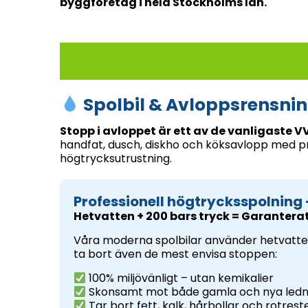
byggföretag i hela Stockholms län.
Spolbil & Avloppsrensnin
Stopp i avloppet är ett av de vanligaste 
handfat, dusch, diskho och köksavlopp med p
högtrycksutrustning.
Professionell högtrycksspolning 
Hetvatten + 200 bars tryck = Garanterat
Våra moderna spolbilar använder hetvatten
ta bort även de mest envisa stoppen:
100% miljövänligt – utan kemikalier
Skonsamt mot både gamla och nya ledn
Tar bort fett, kalk, hårbollar och rotrest