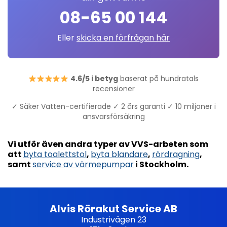
08-65 00 144
Eller
skicka en förfrågan här
4.6/5 i betyg
baserat på hundratals
recensioner
✓ Säker Vatten-certifierade ✓ 2 års garanti ✓ 10 miljoner i
ansvarsförsäkring
Vi utför även andra typer av VVS-arbeten som
att
byta toalettstol
,
byta blandare
,
rördragning
,
samt
service av värmepumpar
i Stockholm.
Alvis Rörakut Service AB
Industrivägen 23