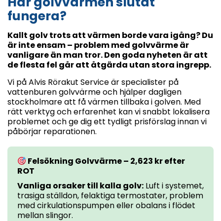
Har golvvärmen slutat
fungera?
Kallt golv trots att värmen borde vara igång? Du
är inte ensam – problem med golvvärme är
vanligare än man tror. Den goda nyheten är att
de flesta fel går att åtgärda utan stora ingrepp.
Vi på Alvis Rörakut Service är specialister på
vattenburen golvvärme och hjälper dagligen
stockholmare att få värmen tillbaka i golven. Med
rätt verktyg och erfarenhet kan vi snabbt lokalisera
problemet och ge dig ett tydligt prisförslag innan vi
påbörjar reparationen.
Felsökning Golvvärme – 2,623 kr efter
ROT
Vanliga orsaker till kalla golv:
Luft i systemet,
trasiga ställdon, felaktiga termostater, problem
med cirkulationspumpen eller obalans i flödet
mellan slingor.