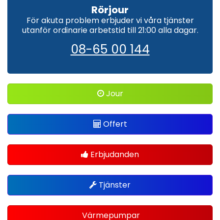
Rörjour
För akuta problem erbjuder vi våra tjänster
utanför ordinarie arbetstid till 21:00 alla dagar.
08-65 00 144
Jour
Offert
Erbjudanden
Tjänster
Värmepumpar