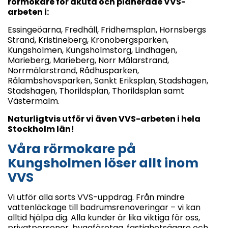
rörmokare för akuta och planerade VVS-
arbeten i:
Essingeöarna, Fredhäll, Fridhemsplan, Hornsbergs
Strand, Kristineberg, Kronobergsparken,
Kungsholmen, Kungsholmstorg, Lindhagen,
Marieberg, Marieberg, Norr Mälarstrand,
Norrmälarstrand, Rådhusparken,
Rålambshovsparken, Sankt Eriksplan, Stadshagen,
Stadshagen, Thorildsplan, Thorildsplan samt
Västermalm.
Naturligtvis utför vi även VVS-arbeten i hela
Stockholm län!
Våra rörmokare på
Kungsholmen löser allt inom
VVS
Vi utför alla sorts VVS-uppdrag. Från mindre
vattenläckage till badrumsrenoveringar – vi kan
alltid hjälpa dig. Alla kunder är lika viktiga för oss,
privatpersoner, byggföretag, fastighetsägare och