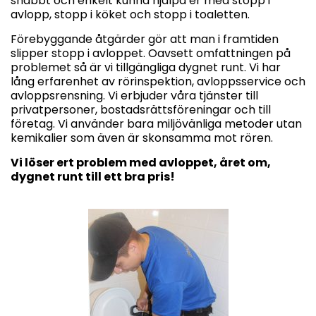
snabbt och enkelt kunna hjälpa er med stopp i
avlopp, stopp i köket och stopp i toaletten.
Förebyggande åtgärder gör att man i framtiden
slipper stopp i avloppet. Oavsett omfattningen på
problemet så är vi tillgängliga dygnet runt. Vi har
lång erfarenhet av rörinspektion, avloppsservice och
avloppsrensning. Vi erbjuder våra tjänster till
privatpersoner, bostadsrättsföreningar och till
företag. Vi använder bara miljövänliga metoder utan
kemikalier som även är skonsamma mot rören.
Vi löser ert problem med avloppet, året om,
dygnet runt till ett bra pris!