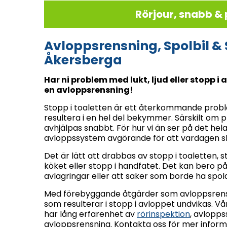
Rörjour, snabb & 
Avloppsrensning, Spolbil & 
Åkersberga
Har ni problem med lukt, ljud eller stopp i 
en avloppsrensning!
Stopp i toaletten är ett återkommande probl
resultera i en hel del bekymmer. Särskilt om 
avhjälpas snabbt. För hur vi än ser på det hel
avloppssystem avgörande för att vardagen s
Det är lätt att drabbas av stopp i toaletten, s
köket eller stopp i handfatet. Det kan bero på
avlagringar eller att saker som borde ha spo
Med förebyggande åtgärder som avloppsren
som resulterar i stopp i avloppet undvikas. V
har lång erfarenhet av
rörinspektion
, avlopps
avloppsrensning. Kontakta oss för mer inform