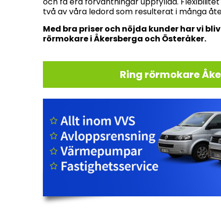
och få era förväntningar uppfyllda. Flexibilite
två av våra ledord som resulterat i många 
Med bra priser och nöjda kunder har vi bli
rörmokare i Åkersberga och Österåker.
Ring rörmokare Åke