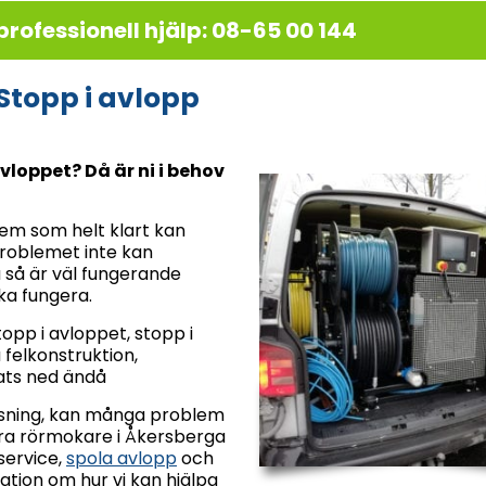
professionell hjälp: 08-65 00 144
Stopp i avlopp
avloppet? Då är ni i behov
em som helt klart kan
problemet inte kan
a så är väl fungerande
ka fungera.
topp i avloppet, stopp i
 felkonstruktion,
lats ned ändå
sning, kan många problem
åra rörmokare i Åkersberga
service,
spola avlopp
och
ation om hur vi kan hjälpa