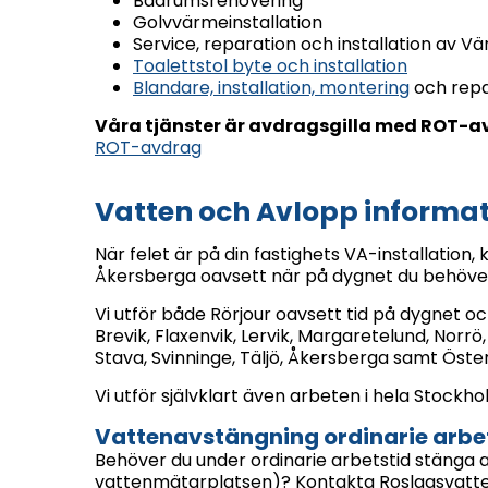
Badrumsrenovering
Golvvärmeinstallation
Service, reparation och installation av
Toalettstol byte och installation
Blandare, installation, montering
och repa
Våra tjänster är avdragsgilla med ROT-a
ROT-avdrag
Vatten och Avlopp inform
När felet är på din fastighets VA-installation, 
Åkersberga oavsett när på dygnet du behöver
Vi utför både Rörjour oavsett tid på dygnet 
Brevik, Flaxenvik, Lervik, Margaretelund, Norr
Stava, Svinninge, Täljö, Åkersberga samt Öste
Vi utför självklart även arbeten i hela Stockh
Vattenavstängning ordinarie arbe
Behöver du under ordinarie arbetstid stänga 
vattenmätarplatsen)? Kontakta Roslagsvatten