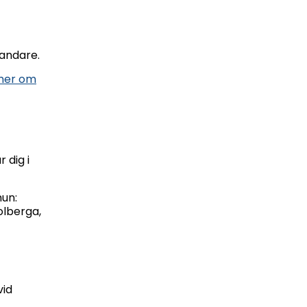
landare.
mer om
 dig i
mun:
olberga,
vid