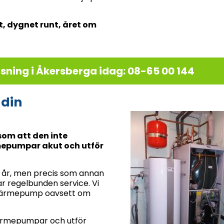
t, dygnet runt, året om
nsning i Åkersberga idag: 08-65 00 144
 din
om att den inte
mepumpar akut och utför
 år, men precis som annan
 regelbunden service. Vi
in värmepump oavsett om
värmepumpar och utför