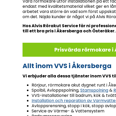
Våra rörmokare utför installationen på ett 
endast med kvalitetsmaterial vilket ger en lång
arbetet vara större än vad som först uppskat
om det. Nöjda kunder är något vi på Alvis Röra
Hos Alvis Rörakut Service får ni professio
till ett bra pris i Åkersberga och Österåker.
Prisvärda rörmokare i 
Allt inom VVS i Åkersberga
Vi erbjuder alla dessa tjänster inom VVS ti
Rörjour, rörmokare akut dygnet runt i Å
Spolbil, Avloppspolning,
Stamspolning
&
R
VVS-installationer till badrum, kök & tvät
Installation och reparation av Varmvatt
Avloppsrensning, stopp i kök, stopp avlop
Service av Värme- & Vattensystem