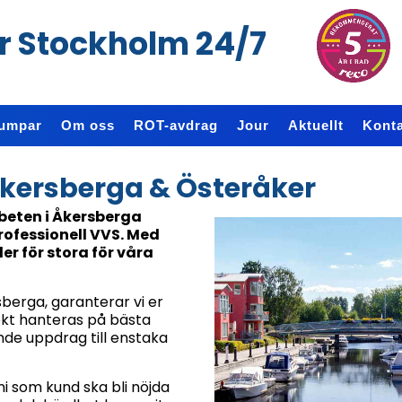
r Stockholm 24/7
umpar
Om oss
ROT-avdrag
Jour
Aktuellt
Konta
kersberga & Österåker
rbeten i Åkersberga
rofessionell VVS. Med
er för stora för våra
sberga, garanterar vi er
ekt hanteras på bästa
nde uppdrag till enstaka
i som kund ska bli nöjda