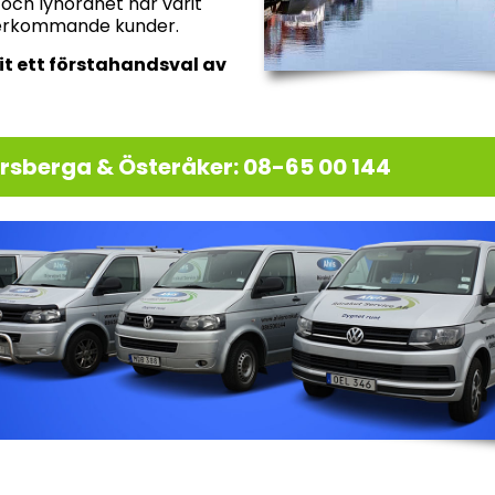
t och lyhördhet har varit
återkommande kunder.
vit ett förstahandsval av
rsberga & Österåker: 08-65 00 144