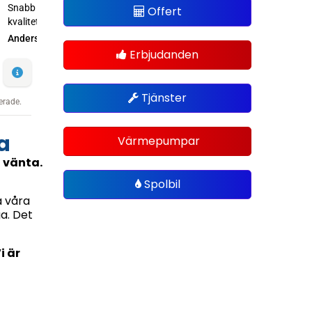
Offert
Erbjudanden
Tjänster
a
Värmepumpar
n vänta.
Spolbil
a våra
a. Det
i är