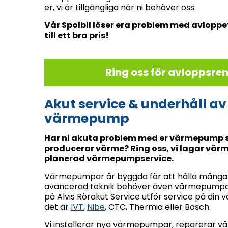
er, vi är tillgängliga när ni behöver oss.
Vår Spolbil löser era problem med avloppe
till ett bra pris!
Ring oss för avloppsre
Akut service & underhåll av
värmepump
Har ni akuta problem med er värmepump s
producerar värme? Ring oss, vi lagar vär
planerad värmepumpservice.
Värmepumpar är byggda för att hålla många
avancerad teknik behöver även värmepumpar
på Alvis Rörakut Service utför service på d
det är
IVT
,
Nibe
, CTC, Thermia eller Bosch.
Vi installerar nya värmepumpar, reparerar 