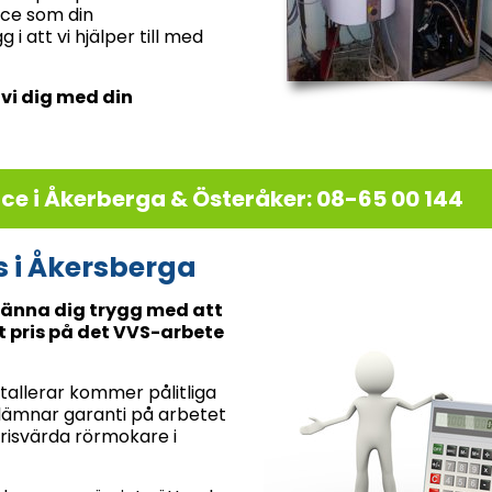
vice som din
 att vi hjälper till med
 vi dig med din
e i Åkerberga & Österåker: 08-65 00 144
is i Åkersberga
 känna dig trygg med att
 pris på det VVS-arbete
stallerar kommer pålitliga
i lämnar garanti på arbetet
 prisvärda rörmokare i