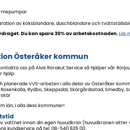
 Värmepumpar
ration av köksblandare, duschblandare och tvättställsb
vdraget. Du kan spara 30% av arbetskostnaden.
Läs 
ation Österåker kommun
kontakta oss på Alvis Rörakut Service så hjälper vår Rörjour
 hjälp.
och planerade VVS-arbeten i alla delar av Österåker kom
ö, Rosenkälla, Rydbo, Skeppsdal, Skärgårdsstad, Smedby, S
rskär
olm län, i alla dess kommuner!
tstid
av vattnet innan din egen huvudkran (huvudkranen sitter 
s kundservice på tel: 08-540 835 00.