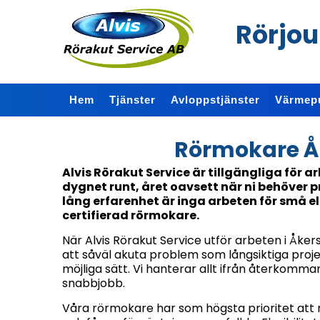
Rörjou
Hem
Tjänster
Avloppstjänster
Värmep
Rörmokare Å
Alvis Rörakut Service är tillgängliga för a
dygnet runt, året oavsett när ni behöver p
lång erfarenhet är inga arbeten för små ell
certifierad rörmokare.
När Alvis Rörakut Service utför arbeten i Åker
att såväl akuta problem som långsiktiga proj
möjliga sätt. Vi hanterar allt ifrån återkomma
snabbjobb.
Våra rörmokare har som högsta prioritet att n