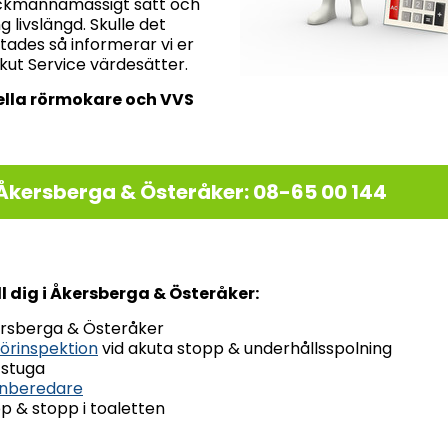
fackmannamässigt sätt och
 livslängd. Skulle det
tades så informerar vi er
kut Service värdesätter.
nella rörmokare och VVS
Åkersberga & Österåker: 08-65 00 144
ll dig i Åkersberga & Österåker:
kersberga & Österåker
örinspektion
vid akuta stopp & underhållsspolning
tstuga
enberedare
p & stopp i toaletten