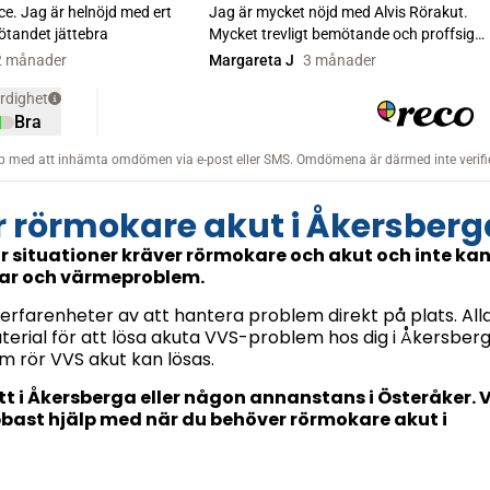
r rörmokare akut i Åkersberg
för situationer kräver rörmokare och akut och inte ka
par och värmeproblem.
a erfarenheter av att hantera problem direkt på plats. All
erial för att lösa akuta VVS-problem hos dig i Åkersberg
m rör VVS akut kan lösas.
tt i Åkersberga eller någon annanstans i Österåker. V
abbast hjälp med när du behöver rörmokare akut i