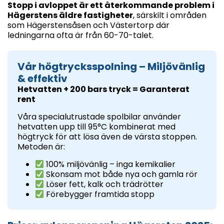
Stopp i avloppet är ett återkommande problem i
Hägerstens äldre fastigheter
, särskilt i områden
som Hägerstensåsen och Västertorp där
ledningarna ofta är från 60-70-talet.
Vår högtrycksspolning – Miljövänlig
& effektiv
Hetvatten + 200 bars tryck = Garanterat
rent
Våra specialutrustade spolbilar använder
hetvatten upp till 95°C kombinerat med
högtryck för att lösa även de värsta stoppen.
Metoden är:
100% miljövänlig – inga kemikalier
Skonsam mot både nya och gamla rör
Löser fett, kalk och trädrötter
Förebygger framtida stopp