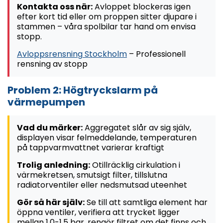
Kontakta oss när:
Avloppet blockeras igen
efter kort tid eller om proppen sitter djupare i
stammen – våra spolbilar tar hand om envisa
stopp.
Avloppsrensning
Stockholm
– Professionell
rensning av stopp
Problem 2: Högtryckslarm på
värmepumpen
Vad du märker:
Aggregatet slår av sig själv,
displayen visar felmeddelande, temperaturen
på tappvarmvattnet varierar kraftigt
Trolig anledning:
Otillräcklig cirkulation i
värmekretsen, smutsigt filter, tillslutna
radiatorventiler eller nedsmutsad uteenhet
Gör så här själv:
Se till att samtliga element har
öppna ventiler, verifiera att trycket ligger
mellan 1.0-1.5 bar, rengör filtret om det finns och