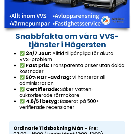
Snabbfakta om våra VVS-
tjänster i Hägersten
24/7 Jour:
Alltid tillgängliga för akuta
VVS-problem
Fast pris:
Transparenta priser utan dolda
kostnader
50% ROT-avdrag:
Vi hanterar all
administration
Certifierade:
Säker Vatten-
auktoriserade rörmokare
4.6/5 i betyg:
Baserat på 500+
verifierade recensioner
Ordinarie Tidsbokning Mån – Fre: