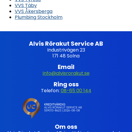
VVS Täby
VVS Åkersberga
Plumbing Stockholm
Alvis Rörakut Service AB
Industrivägen 23
171 48 Solna
Email
info@alvisrorakut.se
Ring oss
Telefon:
08-65 00 144
Om oss