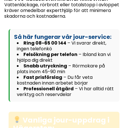
Vattenläckage, rörbrott eller totalstopp i avloppet
kräver omedelbar experthjälp för att minimera
skadorna och kostnaderna.
Så här fungerar vår jour-service:
Ring 08-65 00 144
– Vi svarar direkt,
ingen telefonkö
Felsökning per telefon
– Ibland kan vi
hjälpa dig direkt
Snabb utryckning
– Rörmokare på
plats inom 45-90 min
Fast prisförslag
– Du får veta
kostnaden innan arbetet börjar
Professionell åtgärd
– Vi har alltid rätt
verktyg och reservdelar
Vanliga jour-uppdrag i