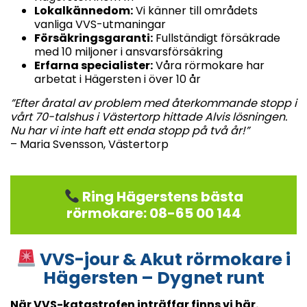
Lokalkännedom:
Vi känner till områdets
vanliga VVS-utmaningar
Försäkringsgaranti:
Fullständigt försäkrade
med 10 miljoner i ansvarsförsäkring
Erfarna specialister:
Våra rörmokare har
arbetat i Hägersten i över 10 år
”Efter åratal av problem med återkommande stopp i
vårt 70-talshus i Västertorp hittade Alvis lösningen.
Nu har vi inte haft ett enda stopp på två år!”
– Maria Svensson, Västertorp
Ring Hägerstens bästa
rörmokare: 08-65 00 144
VVS-jour & Akut rörmokare i
Hägersten – Dygnet runt
När VVS-katastrofen inträffar finns vi här.