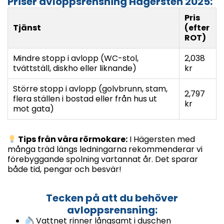
Priser avloppsrensning Hägersten 2025:
Pris
Tjänst
(efter
ROT)
Mindre stopp i avlopp (WC-stol,
2,038
tvättställ, diskho eller liknande)
kr
Större stopp i avlopp (golvbrunn, stam,
2,797
flera ställen i bostad eller från hus ut
kr
mot gata)
Tips från våra rörmokare:
I Hägersten med
många träd längs ledningarna rekommenderar vi
förebyggande spolning vartannat år. Det sparar
både tid, pengar och besvär!
Tecken på att du behöver
avloppsrensning:
Vattnet rinner långsamt i duschen