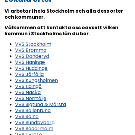
Vi arbetar i hela Stockholm och alla dess orter
och kommuner.
Välkommen att kontakta oss oavsett vilken
kommun i Stockholms län du bor.
VVS Stockholm
VVS Bromma
VVS Danderyd
VVS Haninge
VVS Huddinge
VVS Järfälla
VVS Kungsholmen
VVS Lidingö
VVS Nacka
VVS Norrtälje
VVS Sigtuna & Märsta
VVS Sollentuna
VVS Solna
VVS Sundbyberg
VVS Södermalm
VVS Tyresö