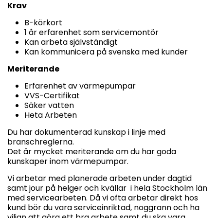
Krav
B-körkort
1 år erfarenhet som servicemontör
Kan arbeta självständigt
Kan kommunicera på svenska med kunder
Meriterande
Erfarenhet av värmepumpar
VVS-Certifikat
Säker vatten
Heta Arbeten
Du har dokumenterad kunskap i linje med
branschreglerna.
Det är mycket meriterande om du har goda
kunskaper inom värmepumpar.
Vi arbetar med planerade arbeten under dagtid
samt jour på helger och kvällar i hela Stockholm län
med servicearbeten. Då vi ofta arbetar direkt hos
kund bör du vara serviceinriktad, noggrann och ha
viljan att göra ett bra arbete samt du ska vara