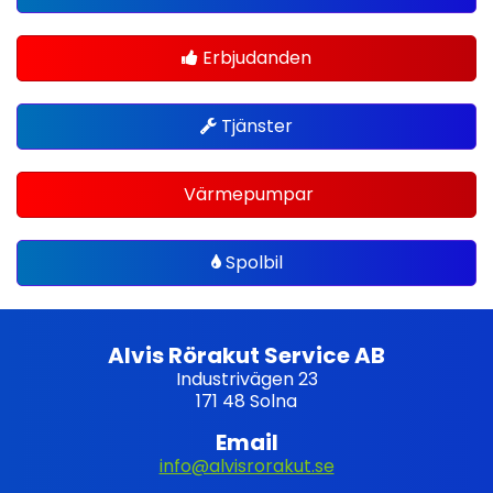
Erbjudanden
Tjänster
Värmepumpar
Spolbil
Alvis Rörakut Service AB
Industrivägen 23
171 48 Solna
Email
info@alvisrorakut.se