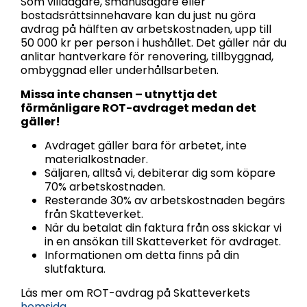
Som villaägare, småhusägare eller
bostadsrättsinnehavare kan du just nu göra
avdrag på hälften av arbetskostnaden, upp till
50 000 kr per person i hushållet. Det gäller när du
anlitar hantverkare för renovering, tillbyggnad,
ombyggnad eller underhållsarbeten.
Missa inte chansen – utnyttja det
förmånligare ROT-avdraget medan det
gäller!
Avdraget gäller bara för arbetet, inte
materialkostnader.
Säljaren, alltså vi, debiterar dig som köpare
70% arbetskostnaden.
Resterande 30% av arbetskostnaden begärs
från Skatteverket.
När du betalat din faktura från oss skickar vi
in en ansökan till Skatteverket för avdraget.
Informationen om detta finns på din
slutfaktura.
Läs mer om ROT-avdrag på Skatteverkets
hemsida
.