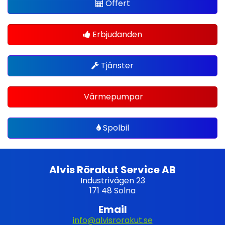
Offert
Erbjudanden
Tjänster
Värmepumpar
Spolbil
Alvis Rörakut Service AB
Industrivägen 23
171 48 Solna
Email
info@alvisrorakut.se