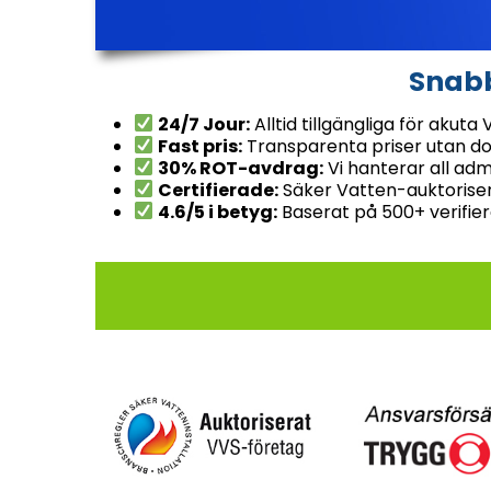
Snabb
24/7 Jour:
Alltid tillgängliga för akut
Fast pris:
Transparenta priser utan d
30% ROT-avdrag:
Vi hanterar all adm
Certifierade:
Säker Vatten-auktorise
4.6/5 i betyg:
Baserat på 500+ verifie