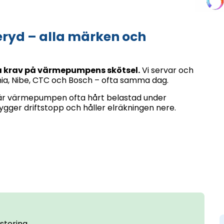
ryd – alla märken och
ga krav på värmepumpens skötsel.
Vi servar och
mia, Nibe, CTC och Bosch – ofta samma dag.
d är värmepumpen ofta hårt belastad under
ger driftstopp och håller elräkningen nere.
stering.