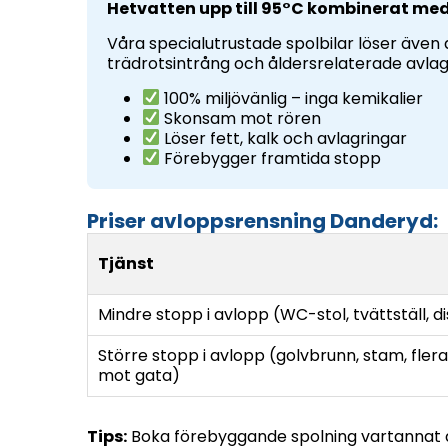
Hetvatten upp till 95°C kombinerat me
Våra specialutrustade spolbilar löser även 
trädrotsintrång och åldersrelaterade avlag
100% miljövänlig – inga kemikalier
Skonsam mot rören
Löser fett, kalk och avlagringar
Förebygger framtida stopp
Priser avloppsrensning Danderyd:
Tjänst
Mindre stopp i avlopp (WC-stol, tvättställ, di
Större stopp i avlopp (golvbrunn, stam, flera 
mot gata)
Tips:
Boka förebyggande spolning vartannat å