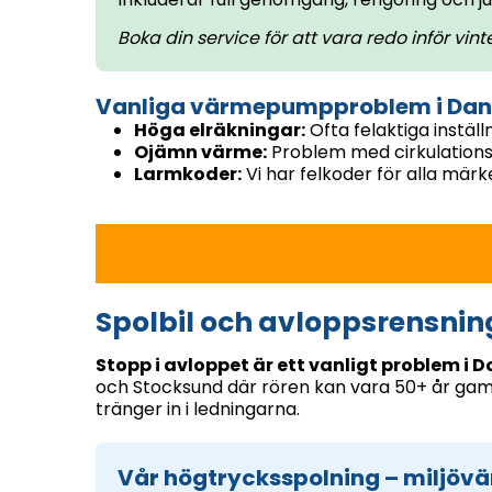
Boka din service för att vara redo inför vint
Vanliga värmepumpproblem i Dan
Höga elräkningar:
Ofta felaktiga inställ
Ojämn värme:
Problem med cirkulations
Larmkoder:
Vi har felkoder för alla mär
Spolbil och avloppsrensnin
Stopp i avloppet är ett vanligt problem i 
och Stocksund där rören kan vara 50+ år gam
tränger in i ledningarna.
Vår högtrycksspolning – miljövän