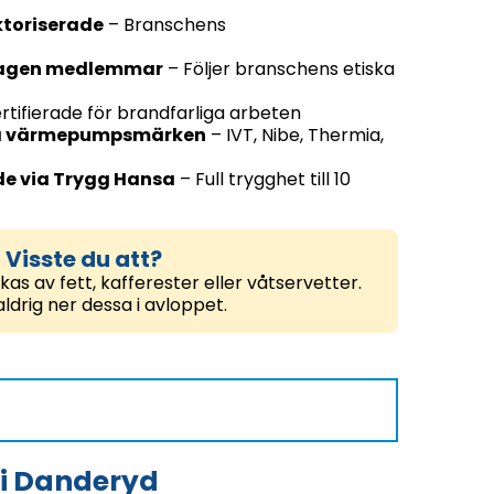
toriserade
– Branschens
etagen medlemmar
– Följer branschens etiska
rtifierade för brandfarliga arbeten
ka värmepumpsmärken
– IVT, Nibe, Thermia,
e via Trygg Hansa
– Full trygghet till 10
Visste du att?
as av fett, kafferester eller våtservetter.
ldrig ner dessa i avloppet.
 i Danderyd