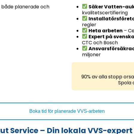
d, både planerade och
Säker Vatten-auk
kvalitetscertifiering
Installatörsför
regler
Heta arbeten
– Ce
Expert på svens
CTC och Bosch
Ansvarsförsäkrad
miljoner
90% av alla stopp orsak
Spola a
Boka tid för planerade VVS-arbeten
kut Service – Din lokala VVS-expert