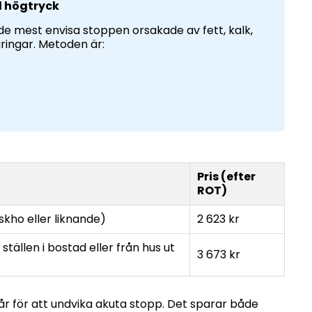
d högtryck
de mest envisa stoppen orsakade av fett, kalk,
ringar. Metoden är:
Pris (efter
ROT)
skho eller liknande)
2 623 kr
ställen i bostad eller från hus ut
3 673 kr
r för att undvika akuta stopp. Det sparar både