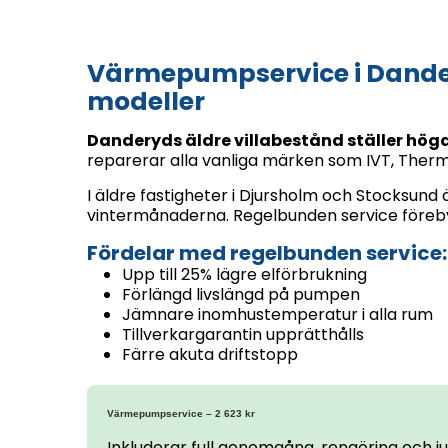
Värmepumpservice i Dande
modeller
Danderyds äldre villabestånd ställer hö
reparerar alla vanliga märken som IVT, Ther
I äldre fastigheter i Djursholm och Stocksun
vintermånaderna. Regelbunden service förebyg
Fördelar med regelbunden service:
Upp till 25% lägre elförbrukning
Förlängd livslängd på pumpen
Jämnare inomhustemperatur i alla rum
Tillverkargarantin upprätthålls
Färre akuta driftstopp
Värmepumpservice – 2 623 kr
Inkluderar full genomgång, rengöring och ju