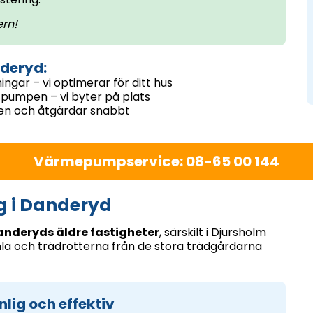
ern!
deryd:
ningar – vi optimerar för ditt hus
pumpen – vi byter på plats
ken och åtgärdar snabbt
Värmepumpservice: 08-65 00 144
g i Danderyd
Danderyds äldre fastigheter
, särskilt i Djursholm
la och trädrotterna från de stora trädgårdarna
lig och effektiv