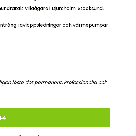
hundratals villaägare i Djursholm, Stocksund,
otsintrång i avloppsledningar och värmepumpar
igen löste det permanent. Professionella och
44