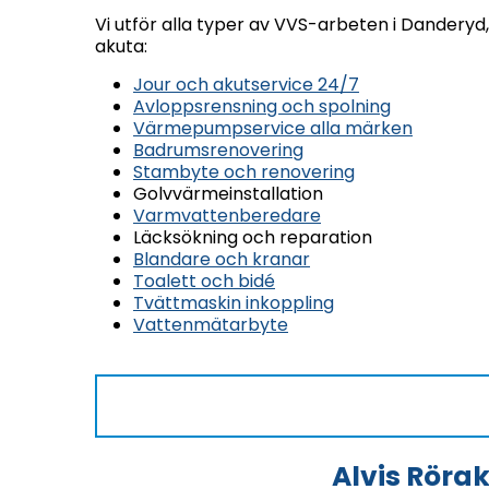
Vi utför alla typer av VVS-arbeten i Dandery
akuta:
Jour och akutservice 24/7
Avloppsrensning och spolning
Värmepumpservice alla märken
Badrumsrenovering
Stambyte och renovering
Golvvärmeinstallation
Varmvattenberedare
Läcksökning och reparation
Blandare och kranar
Toalett och bidé
Tvättmaskin inkoppling
Vattenmätarbyte
Alvis Röra