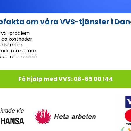
fakta om våra VVS-tjänster i Da
a VVS-problem
olda kostnader
inistration
rade rörmokare
rade recensioner
Få hjälp med VVS: 08-65 00 144