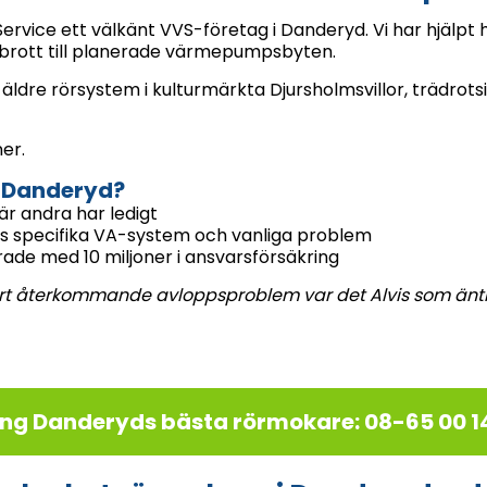
Service ett välkänt VVS-företag i Danderyd. Vi har hjälpt 
brott till planerade värmepumpsbyten.
: äldre rörsystem i kulturmärkta Djursholmsvillor, trädr
er.
 i Danderyd?
är andra har ledigt
ds specifika VA-system och vanliga problem
rade med 10 miljoner i ansvarsförsäkring
 vårt återkommande avloppsproblem var det Alvis som äntl
ing Danderyds bästa rörmokare: 08-65 00 1