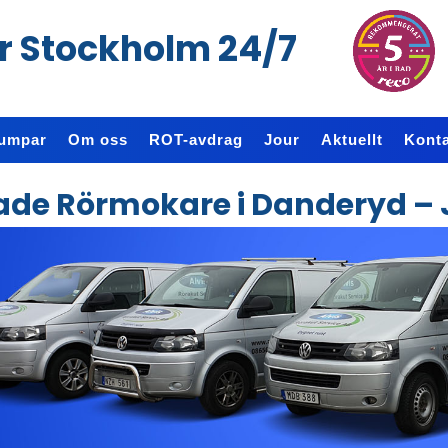
r Stockholm 24/7
umpar
Om oss
ROT-avdrag
Jour
Aktuellt
Konta
rade Rörmokare i Danderyd – 