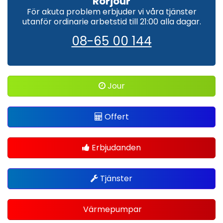
Rörjour
För akuta problem erbjuder vi våra tjänster
utanför ordinarie arbetstid till 21:00 alla dagar.
08-65 00 144
Jour
Offert
Erbjudanden
Tjänster
Värmepumpar