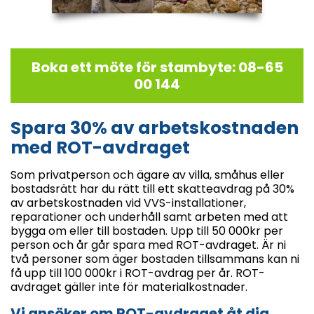
Boka ett möte för stambyte: 08-65
00 144
Spara 30% av arbetskostnaden
med ROT-avdraget
Som privatperson och ägare av villa, småhus eller
bostadsrätt har du rätt till ett skatteavdrag på 30%
av arbetskostnaden vid VVS-installationer,
reparationer och underhåll samt arbeten med att
bygga om eller till bostaden. Upp till 50 000kr per
person och år går spara med ROT-avdraget. Är ni
två personer som äger bostaden tillsammans kan ni
få upp till 100 000kr i ROT-avdrag per år. ROT-
avdraget gäller inte för materialkostnader.
Vi ansöker om ROT-avdraget åt dig