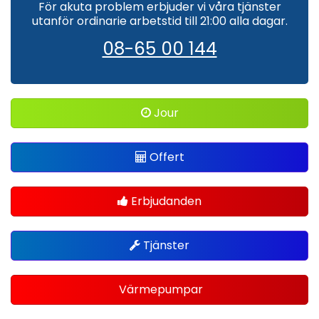
För akuta problem erbjuder vi våra tjänster
utanför ordinarie arbetstid till 21:00 alla dagar.
08-65 00 144
Jour
Offert
Erbjudanden
Tjänster
Värmepumpar