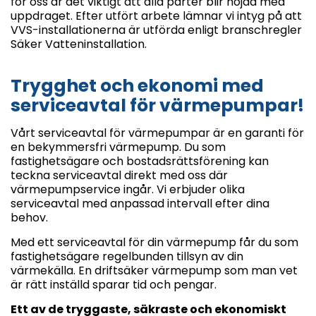
för oss är det viktigt att alla parter blir nöjda med
uppdraget. Efter utfört arbete lämnar vi intyg på att
VVS-installationerna är utförda enligt branschregler
Säker Vatteninstallation.
Trygghet och ekonomi med
serviceavtal för värmepumpar!
Vårt serviceavtal för värmepumpar är en garanti för
en bekymmersfri värmepump. Du som
fastighetsägare och bostadsrättsförening kan
teckna serviceavtal direkt med oss där
värmepumpservice ingår. Vi erbjuder olika
serviceavtal med anpassad intervall efter dina
behov.
Med ett serviceavtal för din värmepump får du som
fastighetsägare regelbunden tillsyn av din
värmekälla. En driftsäker värmepump som man vet
är rätt inställd sparar tid och pengar.
Ett av de tryggaste, säkraste och ekonomiskt