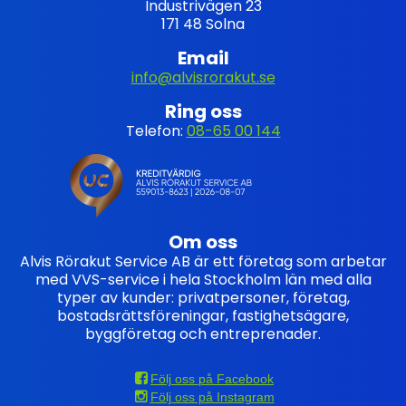
Industrivägen 23
171 48 Solna
Email
info@alvisrorakut.se
Ring oss
Telefon:
08-65 00 144
Om oss
Alvis Rörakut Service AB är ett företag som arbetar
med VVS-service i hela Stockholm län med alla
typer av kunder: privatpersoner, företag,
bostadsrättsföreningar, fastighetsägare,
byggföretag och entreprenader.
Följ oss på Facebook
Följ oss på Instagram