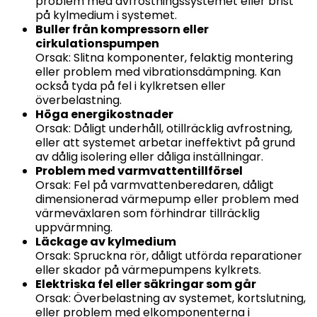
problem med avfrostningssystemet eller brist
på kylmedium i systemet.
Buller från kompressorn eller
cirkulationspumpen
Orsak: Slitna komponenter, felaktig montering
eller problem med vibrationsdämpning. Kan
också tyda på fel i kylkretsen eller
överbelastning.
Höga energikostnader
Orsak: Dåligt underhåll, otillräcklig avfrostning,
eller att systemet arbetar ineffektivt på grund
av dålig isolering eller dåliga inställningar.
Problem med varmvattentillförsel
Orsak: Fel på varmvattenberedaren, dåligt
dimensionerad värmepump eller problem med
värmeväxlaren som förhindrar tillräcklig
uppvärmning.
Läckage av kylmedium
Orsak: Spruckna rör, dåligt utförda reparationer
eller skador på värmepumpens kylkrets.
Elektriska fel eller säkringar som går
Orsak: Överbelastning av systemet, kortslutning,
eller problem med elkomponenterna i