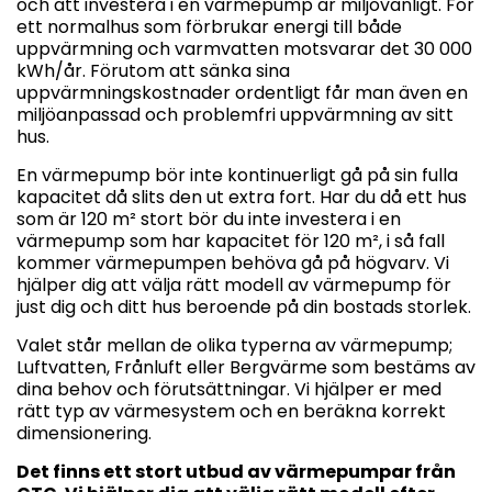
och att investera i en värmepump är miljövänligt. För
ett normalhus som förbrukar energi till både
uppvärmning och varmvatten motsvarar det 30 000
kWh/år. Förutom att sänka sina
uppvärmningskostnader ordentligt får man även en
miljöanpassad och problemfri uppvärmning av sitt
hus.
En värmepump bör inte kontinuerligt gå på sin fulla
kapacitet då slits den ut extra fort. Har du då ett hus
som är 120 m² stort bör du inte investera i en
värmepump som har kapacitet för 120 m², i så fall
kommer värmepumpen behöva gå på högvarv. Vi
hjälper dig att välja rätt modell av värmepump för
just dig och ditt hus beroende på din bostads storlek.
Valet står mellan de olika typerna av värmepump;
Luftvatten, Frånluft eller Bergvärme som bestäms av
dina behov och förutsättningar. Vi hjälper er med
rätt typ av värmesystem och en beräkna korrekt
dimensionering.
Det finns ett stort utbud av värmepumpar från