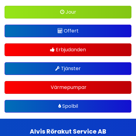
Jour
Offert
Erbjudanden
Tjänster
Värmepumpar
Spolbil
Alvis Rörakut Service AB