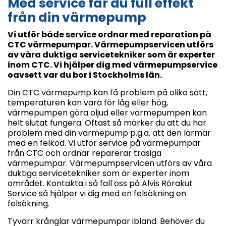
Med service får du full effekt
från din värmepump
Vi utför både service ordnar med reparation på
CTC värmepumpar. Värmepumpservicen utförs
av våra duktiga servicetekniker som är experter
inom CTC. Vi hjälper dig med värmepumpservice
oavsett var du bor i Stockholms län.
Din CTC värmepump kan få problem på olika sätt,
temperaturen kan vara för låg eller hög,
värmepumpen göra oljud eller värmepumpen kan
helt slutat fungera. Oftast så märker du att du har
problem med din värmepump p.g.a. att den larmar
med en felkod. Vi utför service på värmepumpar
från CTC och ordnar reparerar trasiga
värmepumpar. Värmepumpservicen utförs av våra
duktiga servicetekniker som är experter inom
området. Kontakta i så fall oss på Alvis Rörakut
Service så hjälper vi dig med en felsökning en
felsökning.
Tyvärr krånglar värmepumpar ibland. Behöver du