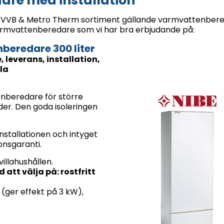
re med installation
IBE VVB & Metro Therm sortiment gällande varmvattenber
armvattenberedare som vi har bra erbjudande på:
eredare 300 liter
leverans, installation,
la
enberedare för större
er. Den goda isoleringen
nstallationen och intyget
ionsgaranti.
illahushållen.
 att välja på: rostfritt
(ger effekt på 3 kW),