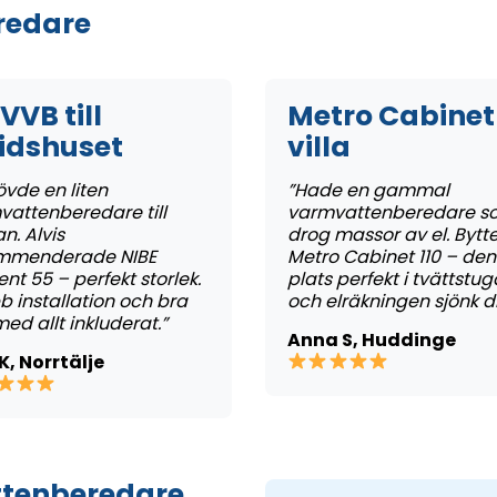
redare
VVB till
Metro Cabinet 
tidshuset
villa
vde en liten
”Hade en gammal
vattenberedare till
varmvattenberedare s
n. Alvis
drog massor av el. Bytte 
mmenderade NIBE
Metro Cabinet 110 – den 
nt 55 – perfekt storlek.
plats perfekt i tvättstu
 installation och bra
och elräkningen sjönk di
med allt inkluderat.”
Anna S, Huddinge
K, Norrtälje
ttenberedare