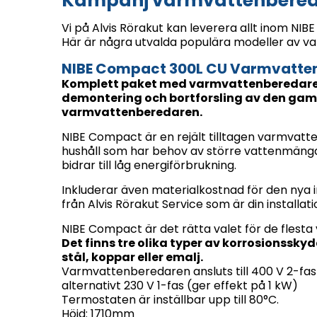
Kampanj varmvattenbereda
Vi på Alvis Rörakut kan leverera allt inom N
Här är några utvalda populära modeller av v
NIBE Compact 300L CU Varmvattenb
Komplett paket med varmvattenberedare, 
demontering och bortforsling av den gam
varmvattenberedaren.
NIBE Compact är en rejält tilltagen varmvatt
hushåll som har behov av större vattenmängd
bidrar till låg energiförbrukning.
Inkluderar även materialkostnad för den nya i
från Alvis Rörakut Service som är din installat
NIBE Compact är det rätta valet för de flesta v
Det finns tre olika typer av korrosionsskydd
stål, koppar eller emalj.
Varmvattenberedaren ansluts till 400 V 2-fas 
alternativt 230 V 1-fas (ger effekt på 1 kW)
Termostaten är inställbar upp till 80°C.
Höjd: 1710mm