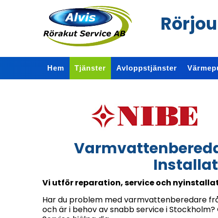
Rörjou
Hem
Tjänster
Avloppstjänster
Värmep
Varmvattenberedar
Installat
Vi utför reparation, service och nyinstalla
Har du problem med varmvattenberedare från
och är i behov av snabb service i Stockholm? O