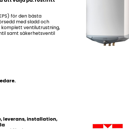
 att välja på: rostfritt
EPS) för den bästa
örsedd med sladd och
 komplett ventilutrustning,
til samt säkerhetsventil
edare.
leverans, installation,
la