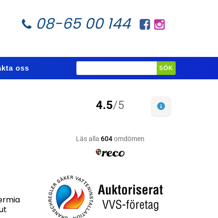
08-65 00 144
kta oss
ermia
ut