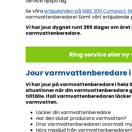
Service hjälpa dig.
Se våra
erbjudanden på NIBE 300 Compact
,
N
varmvattenberedare! Samt vårt erbjudande 
Vi har jour dygnet runt 365 dagar om året
varmvattenberedare.
Ring service eller n
Jour varmvattenberedare i
Vi har jour på varmvattenberedare i hela 
situationer när din varmvattenberedare gå
tillfälle. Ifall varmvattenberedaren läcker 
varmvatten.
Läcker din varmvattenberedare
Har den slutat producera varmvatten?
Drar varmvattenberedaren onormalt my
Hörs missljud från varmvattenberedaren