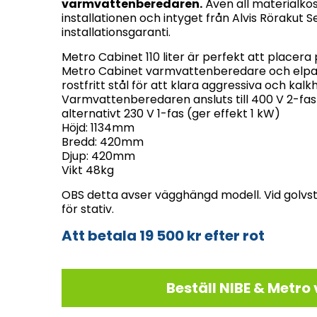
varmvattenberedaren.
Även all materialko
installationen och intyget från Alvis Rörakut S
installationsgaranti.
Metro Cabinet 110 liter är perfekt att placera 
Metro Cabinet varmvattenberedare och elpatr
rostfritt stål för att klara aggressiva och kalk
Varmvattenberedaren ansluts till 400 V 2-fas 
alternativt 230 V 1-fas (ger effekt 1 kW)
Höjd: 1134mm
Bredd: 420mm
Djup: 420mm
Vikt 48kg
OBS detta avser vägghängd modell. Vid golvs
för stativ.
Att betala 19 500 kr efter rot
Beställ NIBE & Metr