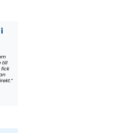
i
om
till
fick
gan
rekt.”