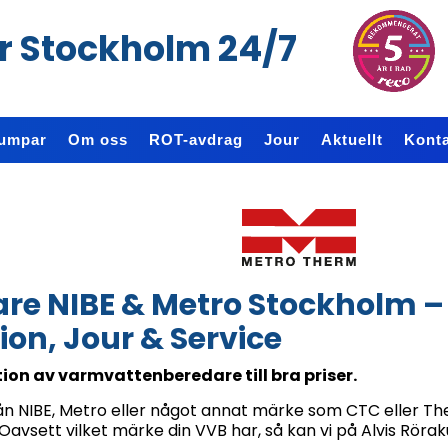
r Stockholm 24/7
umpar
Om oss
ROT-avdrag
Jour
Aktuellt
Konta
e NIBE & Metro Stockholm –
ion, Jour & Service
tion av varmvattenberedare till bra priser.
 NIBE, Metro eller något annat märke som CTC eller Th
avsett vilket märke din VVB har, så kan vi på Alvis Rörak