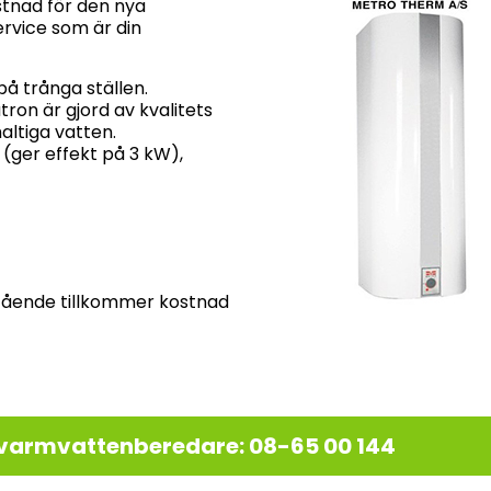
stnad för den nya
ervice som är din
på trånga ställen.
on är gjord av kvalitets
haltiga vatten.
(ger effekt på 3 kW),
tående tillkommer kostnad
o varmvattenberedare: 08-65 00 144