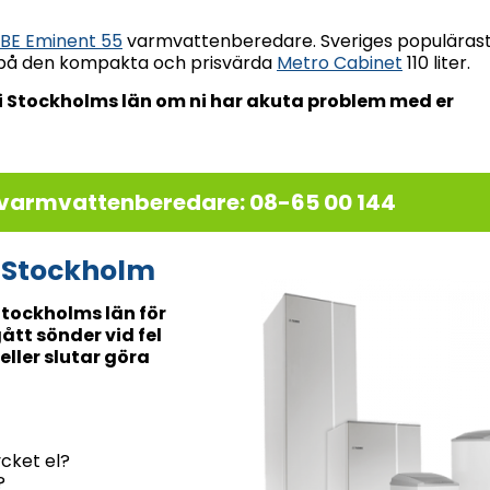
IBE Eminent 55
varmvattenberedare. Sveriges populäras
på den kompakta och prisvärda
Metro Cabinet
110 liter.
 i Stockholms län om ni har akuta problem med er
y varmvattenberedare: 08-65 00 144
 Stockholm
Stockholms län för
tt sönder vid fel
eller slutar göra
cket el?
?