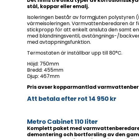
Det finns tre olika typer av korrosionsskydd
stål, koppar eller emalj.
Isoleringen består av formgjuten polystyren (
värmeisoleringen. Varmvattenberedaren är f
stickpropp för att enkelt ansluta den samt en
med blandningsventil, avstängnings-/backven
med avtappningsfunktion.
Termostaten är inställbar upp till 80°C.
Höjd: 750mm
Bredd: 455mm
Djup: 467mm
Pris avser kopparmantlad varmvattenber
Att betala efter rot 14 950 kr
Metro Cabinet 110 liter
Komplett paket med varmvattenberedare, 
demontering och bortforsling av den gam