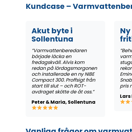
Kundcase – Varmvattenbe
Akut byte i
Ny 
Sollentuna
fri
”Varmvattenberedaren
”Behö
började läcka en
varm
fredagskväll. Alvis kom
stuga
redan på lördagsmorgonen
reko
och installerade en ny NIBE
Emine
Compact 300. Proffsigt från
Snabb
start till slut – och ROT-
pris 
avdraget skötte de åt oss.”
Lars 
Peter & Maria, Sollentuna
Vanliga frågor om varmva