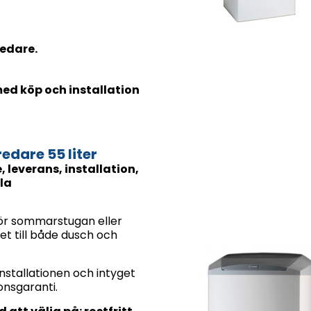
edare.
 med köp och installation
dare 55 liter
leverans, installation,
la
ör sommarstugan eller
det till både dusch och
nstallationen och intyget
ionsgaranti.