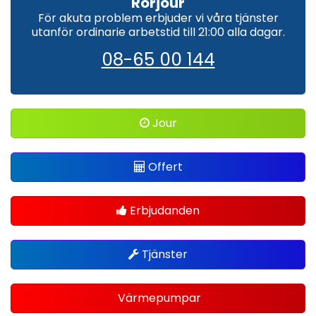
Rörjour
För akuta problem erbjuder vi våra tjänster
utanför ordinarie arbetstid till 21:00 alla dagar.
08-65 00 144
Jour
Offert
Erbjudanden
Tjänster
Värmepumpar