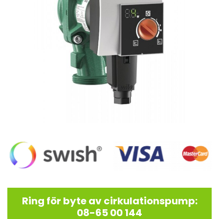
Ring för byte av cirkulationspump:
08-65 00 144