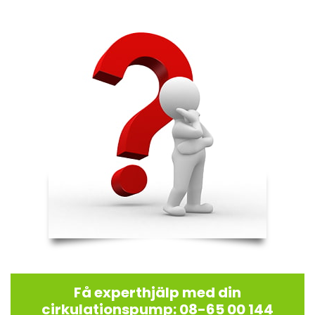
Få experthjälp med din
cirkulationspump: 08-65 00 144