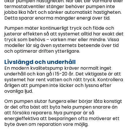
ökar pumpen hastigheten. När det blir varmare eller
termostatventiler stänger behöver pumpen inte
jobba lika hårt och sänker automatiskt hastigheten.
Detta sparar enorma mängder energi över tid.
Pumpen mäter kontinuerligt tryck och flöde och
justerar effekten så att systemet alltid har exakt det
tryck som behövs – varken mer eller mindre. Vissa
modeller lär sig även systemets beteende över tid
och optimerar driften ytterligare.
Livslängd och underhåll
En modern kvalitetspump kräver normalt inget
underhåll och kan gå i 15-20 år. Det viktigaste är att
systemet har rent vatten och rätt tryck. Kontrollera
årligen att pumpen inte läcker och lyssna efter
ovanliga ljud.
Om pumpen slutar fungera eller börjar låta konstigt
är det ofta bäst att byta hela pumpen snarare än
att försöka reparera. Nya pumpar är så
energieffektiva att besparingen ofta motiverar ett
byte även om reparation vore möjlig.